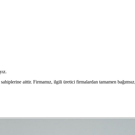
yız.
plerine aittir. Firmamız, ilgili üretici firmalardan tamamen bağımsız,