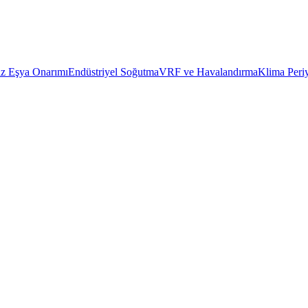
z Eşya Onarımı
Endüstriyel Soğutma
VRF ve Havalandırma
Klima Peri