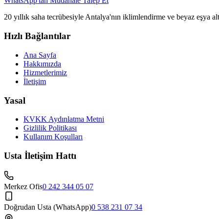
WhatsApp'tan Müdahale Talep Et
20 yıllık saha tecrübesiyle Antalya'nın iklimlendirme ve beyaz eşya al
Hızlı Bağlantılar
Ana Sayfa
Hakkımızda
Hizmetlerimiz
İletişim
Yasal
KVKK Aydınlatma Metni
Gizlilik Politikası
Kullanım Koşulları
Usta İletişim Hattı
Merkez Ofis
0 242 344 05 07
Doğrudan Usta (WhatsApp)
0 538 231 07 34