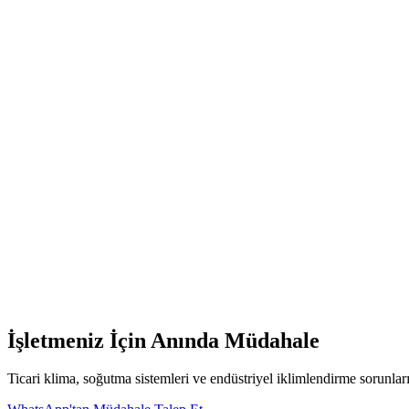
Viessmann
Markasına Özel Çözümler
Kombi Periyodik Bakım Sözleşmesi ile cihazınızın ömrünü uzatın.
İşletmenizdeki
Viessmann
marka kombilerin hassas mekanik yapılarına
sürpriz yaşamamanızı sağlar.
Kriz yönetimi her zaman önleyici bakımdan çok daha pahalıdır. Yazın 
Firmamız ile yapacağınız yıllık periyodik bakım sözleşmesi sayesinde, c
harcar, ömürleri uzar ve işletmenizdeki iklimlendirme stresi tamamen o
Düzenli Check-up
:
Filtre, gaz basıncı, motor akım değerleri v
Öncelikli Servis Hakkı
:
Sözleşmeli müşterilerimize arıza duru
Enerji Verimliliği Optimizasyonu
:
Cihazların fabrika verileri
İndirimli Yedek Parça
:
Olası parça değişimlerinde periyodik b
Viessmann
Ustası Çağır
İşletmeniz İçin Anında Müdahale
Ticari klima, soğutma sistemleri ve endüstriyel iklimlendirme sorunlar