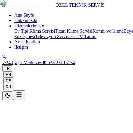
ÖZEL TEKNİK SERVİS
Ana Sayfa
Hakkımızda
Hizmetlerimiz
▼
Ev Tipi Klima Servisi
Ticari Klima Servisi
Kombi ve Isıtma
Beya
Sözleşmesi
Televizyon Servisi ve TV Tamiri
Arıza Kodları
İletişim
7/24 Çağrı Merkezi
+90 538 231 07 34
TR
|
EN
|
DE
|
RU
Viessmann
Özel Servisi
Viessmann
Kombi Periyodik Bakım
Düzenli Bakım İle Kışa Hazırlanın