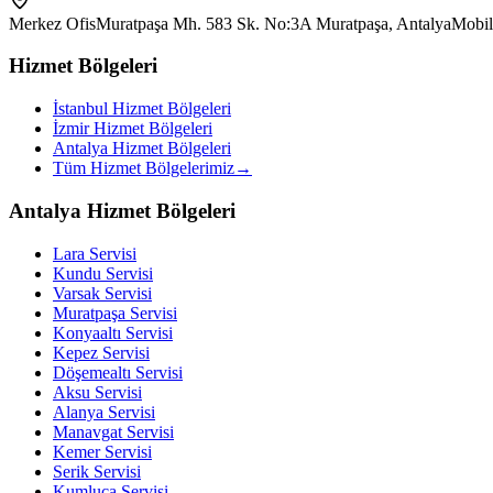
Merkez Ofis
Muratpaşa Mh. 583 Sk. No:3A Muratpaşa, Antalya
Mobil
Hizmet Bölgeleri
İstanbul Hizmet Bölgeleri
İzmir Hizmet Bölgeleri
Antalya Hizmet Bölgeleri
Tüm Hizmet Bölgelerimiz
→
Antalya Hizmet Bölgeleri
Lara
Servisi
Kundu
Servisi
Varsak
Servisi
Muratpaşa
Servisi
Konyaaltı
Servisi
Kepez
Servisi
Döşemealtı
Servisi
Aksu
Servisi
Alanya
Servisi
Manavgat
Servisi
Kemer
Servisi
Serik
Servisi
Kumluca
Servisi