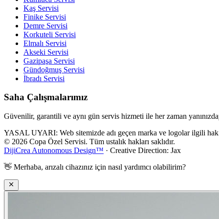
Kaş
Servisi
Finike
Servisi
Demre
Servisi
Korkuteli
Servisi
Elmalı
Servisi
Akseki
Servisi
Gazipaşa
Servisi
Gündoğmuş
Servisi
İbradı
Servisi
Saha Çalışmalarımız
Güvenilir, garantili ve aynı gün servis hizmeti ile her zaman yanınızda
YASAL UYARI: Web sitemizde adı geçen marka ve logolar ilgili hak sahi
© 2026 Copa Özel Servisi. Tüm ustalık hakları saklıdır.
DijiCrea Autonomous Design™
· Creative Direction: Jax
👋
Merhaba, arızalı cihazınız için nasıl yardımcı olabilirim?