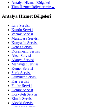
Antalya Hizmet Bölgeleri
Tüm Hizmet Bölgelerimiz
→
Antalya Hizmet Bölgeleri
Lara
Servisi
Kundu
Servisi
Varsak
Servisi
Muratpaşa
Servisi
Konyaaltı
Servisi
Kepez
Servisi
Döşemealtı
Servisi
Aksu
Servisi
Alanya
Servisi
Manavgat
Servisi
Kemer
Servisi
Serik
Servisi
Kumluca
Servisi
Kaş
Servisi
Finike
Servisi
Demre
Servisi
Korkuteli
Servisi
Elmalı
Servisi
Akseki
Servisi