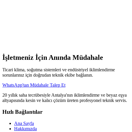
Öncelikli Servis Hakkı
:
Sözleşmeli müşterilerimize arıza
durumlarında VIP statüsünde, en hızlı müdahale garantisi.
Enerji Verimliliği Optimizasyonu
:
Cihazların fabrika
verilerine döndürülerek aylık enerji faturalarında %20'ye
varan tasarruf.
İndirimli Yedek Parça
:
Olası parça değişimlerinde periyodik
bakım müşterilerine özel fiyatlandırma.
Baymak
Ustası Çağır
İşletmeniz İçin Anında Müdahale
Ticari klima, soğutma sistemleri ve endüstriyel iklimlendirme
sorunlarınız için doğrudan teknik ekibe bağlanın.
WhatsApp'tan Müdahale Talep Et
20 yıllık saha tecrübesiyle Antalya'nın iklimlendirme ve beyaz eşya
altyapısında kesin ve kalıcı çözüm üreten profesyonel teknik servis.
Hızlı Bağlantılar
Ana Sayfa
Hakkımızda